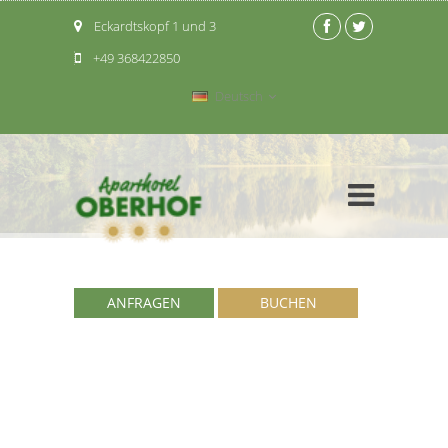
Eckardtskopf 1 und 3
+49 368422850
Deutsch
ANFRAGEN